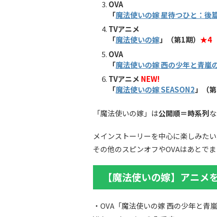
OVA
「
魔法使いの嫁 星待つひと：後
TVアニメ
「
魔法使いの嫁
」（第1期
）
★4
OVA
「
魔法使いの嫁 西の少年と青嵐
TVアニメ
NEW!
「
魔法使いの嫁 SEASON2
」（第
「魔法使いの嫁」は
公開順＝時系列
な
メインストーリーを中心に楽しみたい
その他のスピンオフやOVAはあとで
【魔法使いの嫁】アニメ
・OVA「魔法使いの嫁 西の少年と青嵐