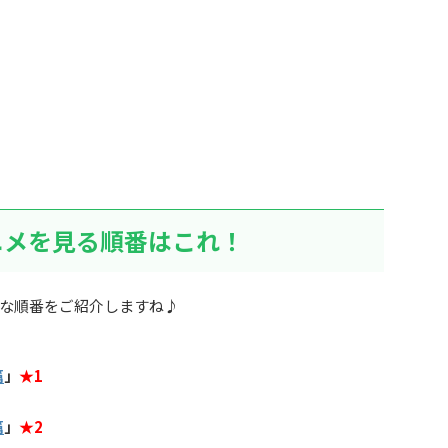
ニメを見る順番はこれ！
な順番をご紹介しますね♪
篇
」
★1
篇
」
★2