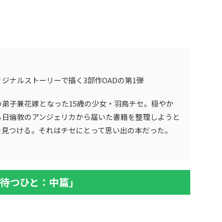
ジナルストーリーで描く3部作OADの第1弾
弟子兼花嫁となった15歳の少女・羽鳥チセ。穏やか
る日倫敦のアンジェリカから届いた書籍を整理しようと
を見つける。それはチセにとって思い出の本だった。
星待つひと：中篇」