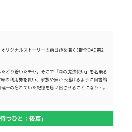
オリジナルストーリーの前日譚を描く3部作OAD第2
へたどり着いたチセ。そこで「森の魔法使い」を名乗る
書館の利用券を貰い、家族や妖から逃げるように図書館
日理一の忘れていた記憶を思い出させることになり…。
星待つひと：後篇」