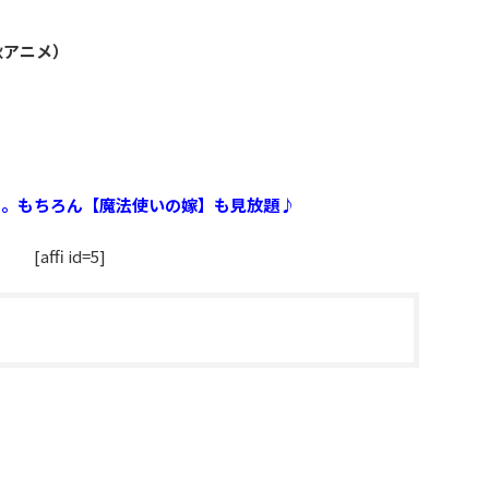
秋アニメ）
O.1。もちろん【魔法使いの嫁】も見放題♪
[affi id=5]