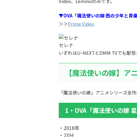
Video、Leminoのみです。
▼OVA「魔法使いの嫁 西の少年と青
＞＞
Prime Video
セレナ
いずれはU-NEXTとDMM TVで
【魔法使いの嫁】ア
「魔法使いの嫁」アニメシリーズ全作
1・OVA「魔法使いの嫁 
・2016年
・23分