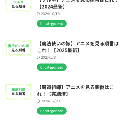
【2024最新】
2024/10/19
Uncategorized
【魔法使いの嫁】アニメを見る順番は
これ！【2025最新】
2025/1/8
Uncategorized
【魔道祖師】アニメを見る順番はこ
れ！【完結済】
2024/12/28
Uncategorized