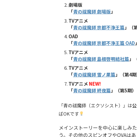
劇場版
「
青の祓魔師 劇場版
」
TVアニメ
「
青の祓魔師 京都不浄王篇
」（
OAD
「
青の祓魔師 京都不浄王篇 OAD
TVアニメ
「
青の祓魔師 島根啓明結社篇
」
TVアニメ
「
青の祓魔師 雪ノ果篇
」（第4期
TVアニメ
NEW!
「
青の祓魔師 終夜篇
」（第
5期）
「青の祓魔師（エクソシスト）」は
公
ばOKです
メインストーリーを中心に楽しみた
う。その他のスピンオフやOVAは