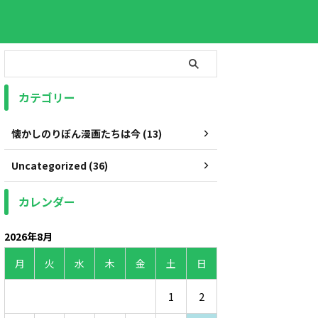
カテゴリー
懐かしのりぼん漫画たちは今 (13)
Uncategorized (36)
カレンダー
2026年8月
月
火
水
木
金
土
日
1
2