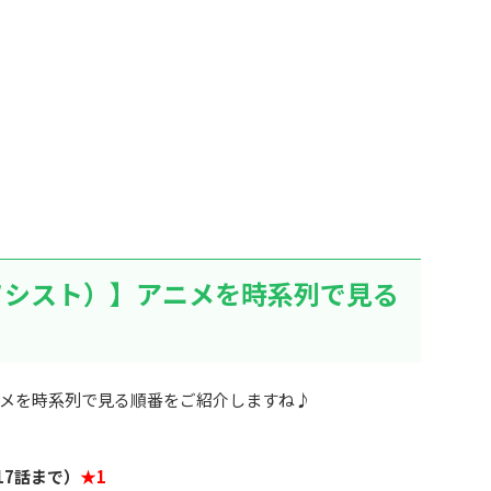
ソシスト）】アニメを時系列で見る
メを時系列で見る順番をご紹介しますね♪
17話まで）
★1