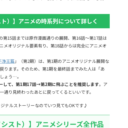
スト）】アニメの時系列について詳しく
の第15話までは原作漫画通りの展開、第16話〜第17話は
ニメオリジナル要素有り、第18話からは完全にアニメオ
不浄王篇
」（第2期）は、第1期のアニメオリジナル展開な
戻ります。そのため、第1期を最終話までみた人は「あ
しょう…。
ルーして、第1期17話→第2期に飛ぶことを推奨します
。ア
一通り見終わったあとに戻ってくるといいです。
ジナルストーリーなのでいつ見てもOKです♪
ソシスト）】アニメシリーズ全作品