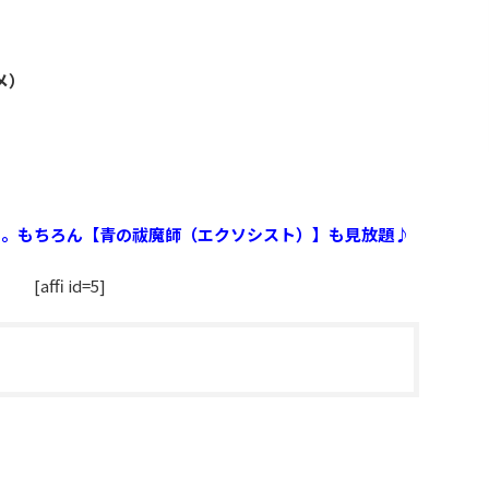
メ）
O.1。もちろん【青の祓魔師（エクソシスト）】も見放題♪
[affi id=5]