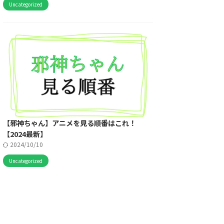
Uncategorized
【邪神ちゃん】アニメを見る順番はこれ！
【2024最新】
2024/10/10
Uncategorized