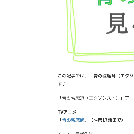
この記事では、
「青の祓魔師（エクソ
す♪
「青の祓魔師（エクソシスト）」アニ
TVアニメ
「
青の祓魔師
」（〜第17話まで）
そして、最新作は