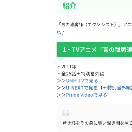
紹介
「青の祓魔師（エクソシスト）」アニ
ね♪
1・TVアニメ「青の祓魔
・2011年
・全25話＋特別番外編
＞＞
DMM TVで見る
＞＞
U-NEXTで見る
（＋
特別番外編
＞＞
Prime Videoで見る
蒼き焔をその身に纏い深き闇を照