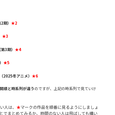
第2期）
★2
」
★3
（第3期）
★4
）
★5
（2025冬アニメ）
★6
開順と時系列が違う
のですが、上記の時系列で見ていけ
い人は、
★
マークの作品を順番に見るようにしましょ
あとでまとめてみるか、時間のない人は飛ばしても構い