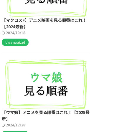
【マクロスF】アニメ映画を見る順番はこれ！
【2024最新】
2024/10/18
Uncategorized
【ウマ娘】アニメを見る順番はこれ！【2025最
新】
2024/12/28