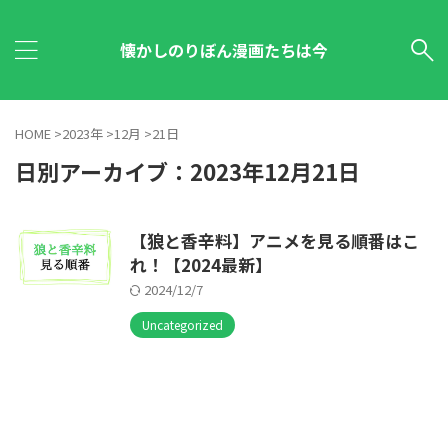
懐かしのりぼん漫画たちは今
HOME
>
2023年
>
12月
>
21日
日別アーカイブ：2023年12月21日
【狼と香辛料】アニメを見る順番はこ
れ！【2024最新】
2024/12/7
Uncategorized