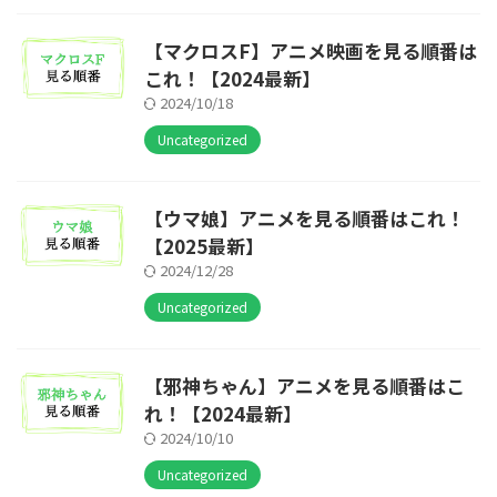
【マクロスF】アニメ映画を見る順番は
これ！【2024最新】
2024/10/18
Uncategorized
【ウマ娘】アニメを見る順番はこれ！
【2025最新】
2024/12/28
Uncategorized
【邪神ちゃん】アニメを見る順番はこ
れ！【2024最新】
2024/10/10
Uncategorized