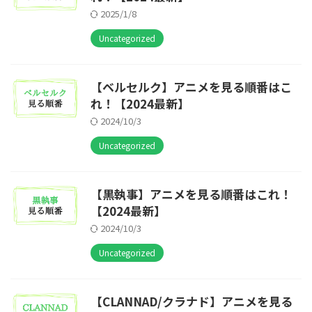
2025/1/8
Uncategorized
【ベルセルク】アニメを見る順番はこ
れ！【2024最新】
2024/10/3
Uncategorized
【黒執事】アニメを見る順番はこれ！
【2024最新】
2024/10/3
Uncategorized
【CLANNAD/クラナド】アニメを見る