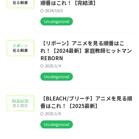
順番はこれ！【完結済】
2024/10/3
Uncategorized
【リボーン】アニメを見る順番はこ
れ！【2024最新】家庭教師ヒットマン
REBORN
2025/1/4
Uncategorized
【BLEACH/ブリーチ】アニメを見る順
番はこれ！【2025最新】
2025/1/8
Uncategorized