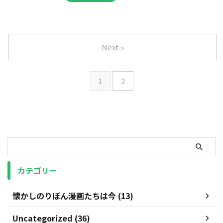
Next »
1
2
カテゴリー
懐かしのりぼん漫画たちは今 (13)
Uncategorized (36)