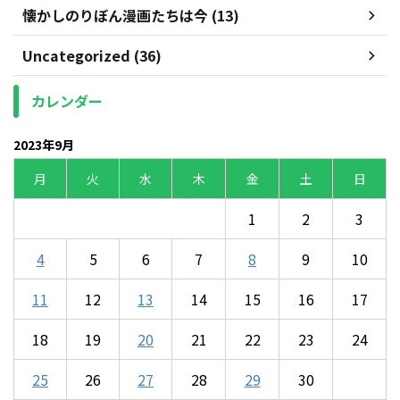
懐かしのりぼん漫画たちは今 (13)
Uncategorized (36)
カレンダー
2023年9月
月
火
水
木
金
土
日
1
2
3
4
5
6
7
8
9
10
11
12
13
14
15
16
17
18
19
20
21
22
23
24
25
26
27
28
29
30