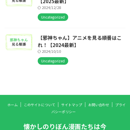
【2025最新】
2024/12/28
Uncategorized
【邪神ちゃん】アニメを見る順番はこ
れ！【2024最新】
2024/10/10
Uncategorized
ホーム
このサイトについて
サイトマップ
お問い合わせ
プライ
バシーポリシー
懐かしのりぼん漫画たちは今