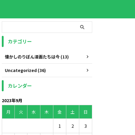
カテゴリー
懐かしのりぼん漫画たちは今 (13)
Uncategorized (36)
カレンダー
2023年9月
月
火
水
木
金
土
日
1
2
3